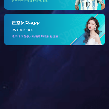
预制杯灌装封口设备
直线式塑瓶灌装封口设备
华体娱乐（中国）有限公司官网

小包装食用油生产线
日化产品生产线
礼品箱生产线
瓶装产品生产线
杯装产品生产线
袋装产品生产线
罐装产品生产线