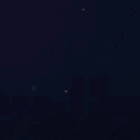
GF 系列全自动塑瓶灌装压（拧）盖生产线
/查看更多/
GF 系列全自动塑瓶灌装压（拧）盖生产线
/查看更多/
上一页
1
下一页
返回上一页
sales@zhongyagroup.com