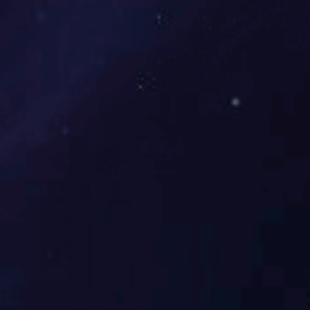
塑瓶吹制设备

一步法注吹设备
一步法注拉吹设备
一步法挤吹设备
两步法旋转式拉吹设备
您现在的位置：
首页
>
产品与解决方案
>
灌装封口设备
>
旋转式塑瓶灌装封口设备