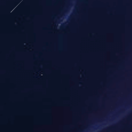
区域覆盖
中亚客户
在线留言
新闻与媒体

企业新闻
行业新闻
投资者关系
华体娱乐（中国）有限公司官网

华体娱乐（中国）有限公司官网
在线留言