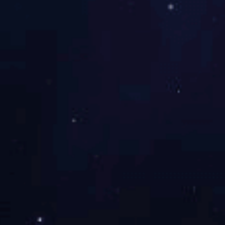
全自动智能输送系统
/查看更多/
全自动小包装食用油（调味品）吹瓶灌装装箱生
/查看更多/
全自动小包装食用油（调味品）吹瓶灌装装箱生
/查看更多/
全自动日化产品理瓶灌装封口（旋泵）装箱生产