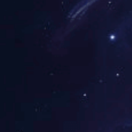


您现在的位置：
首页
>
产品与解决方案
>
塑瓶吹制设备
>
一步法注拉吹设备
>
ISBM系列全自动注拉吹成型机
浏览量:
1000
ISBM系列全自动注拉吹成型机