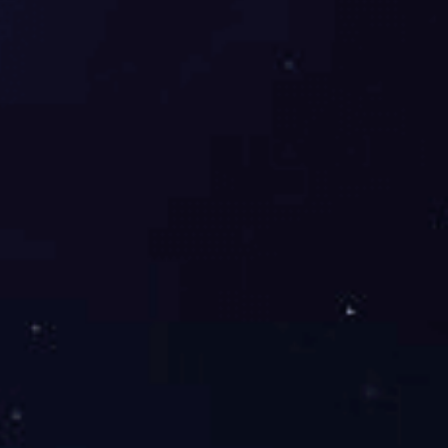
[[[[[[[[[[[[[[[[[[[[[[[[[[[[[[[[[[[[[[[[[[[[[[[[[[[[[[[[[[[[[[[[[[[[[[[[[[[[[[[产品参数,
]]]]]]]]]]]]]]]]]]]]]]]]]]]]]]]]]]]]]]]]]]]]]]]]]]]]]]]]]]]]]]]]]]]]]]]]]]]]]]
、保健品、化妆品等行业的包装用瓶。设备采用四工位回转装
化生产的优选设备。