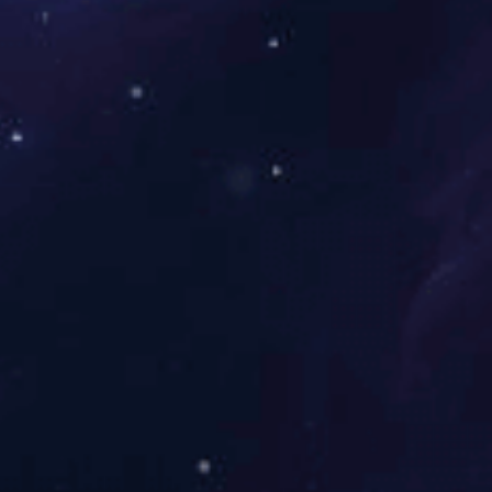
1
分享
资质荣誉
产品描述
[[[[[[[[[[[[[[[[[[[[[[[[[[[[[[[[[[[[[[[[[[[[[[[[[[[[[[[[[[[[[[[[[[[[[[[[[[[[[[[[[[[[[
参数]]]]]]]]]]]]]]]]]]]]]]]]]]]]]]]]]]]]]]]]]]]]]]]]]]]]]]]]]]]]]]]]]]]]]]]]]]]]]]]]]]]]
该机为一步法全自动成型设备，有单排多模腔和双排多模腔系
置、热流道系统和多级注射成型系统，注塑、调温、拉伸吹塑
名 称
ISBM 120
ISBM 400
ISBM 450
ISBM
主螺杆直径
Φ40mm
Φ60mm
Φ60-65mm
Φ60
120cm³
400cm³
450~550cm³
500
最大注射容器
130kN
360kN
600kN
700
注模合模力
130kN
250kN
300kN
400
吹模合模力
75+75mm
70+70mm
150+220mm
200+3
吹模开模距离