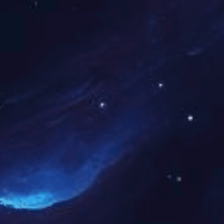
>
公司简介
华体娱乐（中国）有限公司
HANGZHOU ZHONGYA MACHINERY CO., LTD.
华体娱乐（中国）有限公司官网创立于1992年，系深交所上市
有现代化总装车间，精密零件制造车间，研发、运营、培训中心