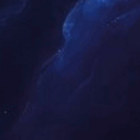
公司简介
/ Company Profile /
官网
企业（股票代码：300512），主要专注于智能包装设备和无
等共计20万平方米，其中杭州总部建筑面积8万方，杭州青山湖