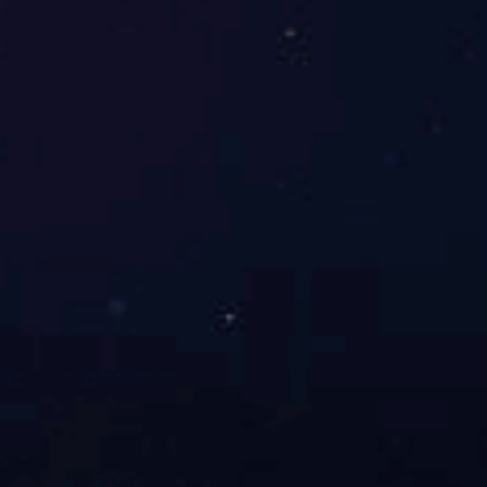
工厂、研发中心、构建的三级服务团队，并配合数字化配件订购
秉承 “诚信，创新，严谨，高效，和谐”的企业理念，以国际产业
瓶机械行业技术领先者”。