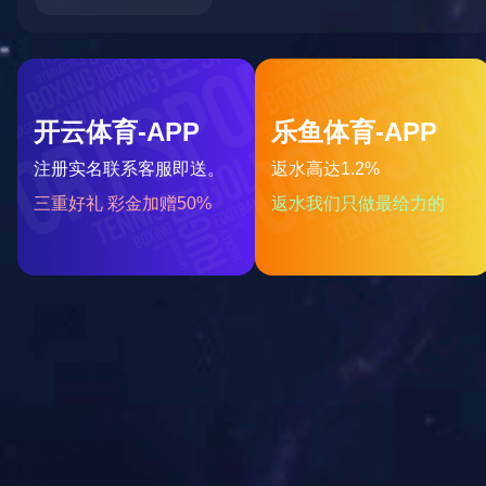
日化产品生产线
礼品箱生产线
瓶装产品生产线
杯装产品生产线
袋装产品生产线
罐装产品生产线
全自动高速智能裹包设备
全自动智能码垛系统
全自动智能输送系统
塑瓶吹制设备
一步法注吹成型设备（液压版）
一步法注吹成型设备（全电版）
一步法注拉吹成型设备（液压版）
一步法注拉吹成型设备(全电版）
一步法挤吹成型设备（液压版）
一步法挤吹成型设备（全电版）
两步法高速PET塑瓶拉吹成型设备
销售与服务

我们的优势