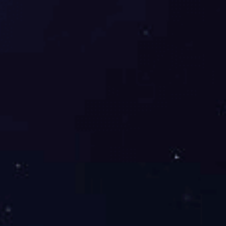
、“浙江省优秀企业技术中心”。 我们始终将技术创新作为核
草或参与制定了12项国家标准和7项行业标准。申报国家专利总共
医疗健康、日化、油脂、食品、调味品、白酒等行业，同时公
国31个省市自治区，中粮集团、伊利集团、蒙牛乳业、光明乳
百事可乐、联合利华、嘉吉、益海嘉里、通用磨坊、荷兰菲仕兰
O14000和ISO12000三大体系的全面贯彻，我们的每一台
控加工和检测设备，无人柔性加工生产线、大型龙门五面体机
国、日本、美国、瑞士等国家进口，这是对质量保障的又一强有