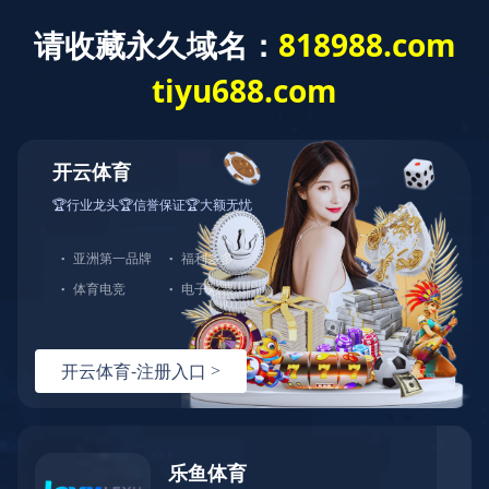
旗下企业
中亚自动售卖机
麦杰思物联网
EN
首页
关于中亚

公司简介
发展历程
企业文化
中亚荣誉
技术创新
品质管理
精密制造