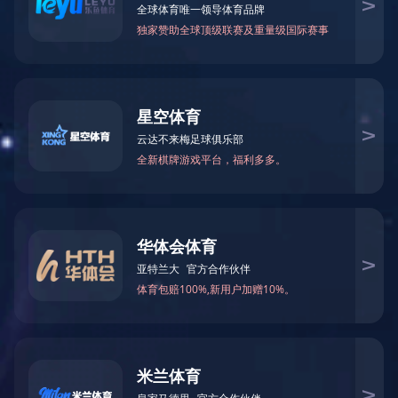
产品与解决方案

灌装封口设备
直线式瓶装无菌灌装拧盖设备
直线式杯装无菌灌装封口设备
无菌型旋转式吹瓶灌装拧盖一体机（含气/非
含气）
无菌自立袋成型灌装封切设备
软袋无菌成型灌装封切设备
联杯无菌成型灌装封切设备
联杯成型灌装封切设备
直线式预制杯超洁净灌装封口设备
超洁净型塑瓶灌装拧盖（封口）设备
旋转式PP输液瓶吹瓶灌装封口一体机
旋转式预制杯灌装封口设备
直线式塑瓶超洁净灌装拧盖设备
旋转式塑瓶称重灌装拧盖设备
吹灌封一体机设备
奶酪棒成型灌装封切设备
华体娱乐（中国）有限公司官网