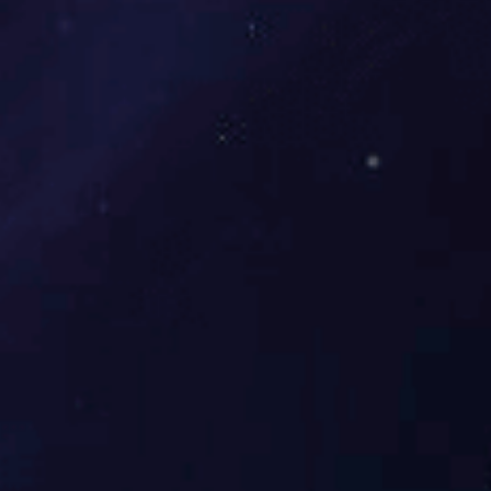
心智能装备供应商，全程参与并见证了此次盛会。 金纽带
背后的共赢哲学 “奶酪金纽带奖”熠熠生辉，它连接的不仅是
优秀企业，更是一条贯穿中国乳业产业链上下游的创新协同纽
带、价值共创纽带。 未来，中亚将继续秉持创新精神，以更
先进、更智能、更可靠的装备技术，深度融入妙可蓝多五年战
略，共同锻造这条象征创新、品质与共赢的“金纽带”，为中国
奶酪产业从追赶迈向全球引领贡献坚实的装备力量！
23
2025-07
中亚亮相2025中国乳业盛会，共探行业发
展新篇

发布时间： : 2025-06--28
5月23日，中国乳制品工业协会第三十一次年会暨2025年
中国乳业技术博览会在南京国际博览中心盛大启幕。作为行业
领军企业，中亚出席此次盛会，与来自全国各地的乳业同仁共
襄盛举，共话乳业发展新征程。 本届博览会集国内乳业
技术展示与产业合作于一体，汇聚了众多知名企业、权威专家