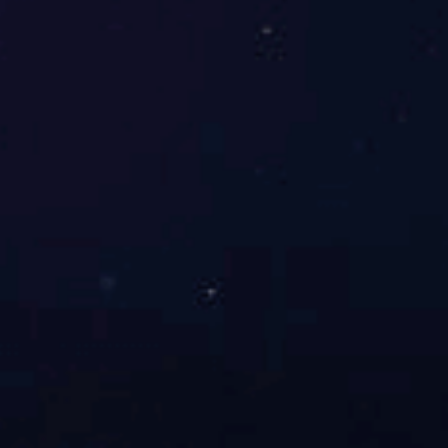
及行业精英。中亚携新型全数字化高性能柔性无菌瓶装灌装
机，与前来交流的客户、专家学者深入探讨。针对乳业生产过
程中的痛点与需求，凭借30年+的行业经验和专业知识，提供
系列定制化的创新解决方案。 中亚此次参展不仅是
对“无菌+智能+绿色”理念的深度诠释，更是以技术创新回应行
业高质量发展命题的实践宣言。5月23-25日，我们在南京国际
博览中心H5-37恭候您的光临，共同探讨乳业智造的新路径。
28
2025-06
中亚获评2025年浙江省先进级智能工厂
（第一批）

发布时间： : 2025-05--23
近日，浙江省经济和信息化厅正式公布2025年度“浙江省先进
级智能工厂（第一批）”认定名单，华体娱乐（中国）有限公
司官网（以下简称：中亚股份）凭借在智能制造领域的卓越智
能化建设与创新成果，成功跻身省级先进级智能工厂行列。这
一认定不仅标志着企业在数字化转型与智能化升级中走在前
列，更为浙江省制造业高质量发展注入强劲动能。 在工业