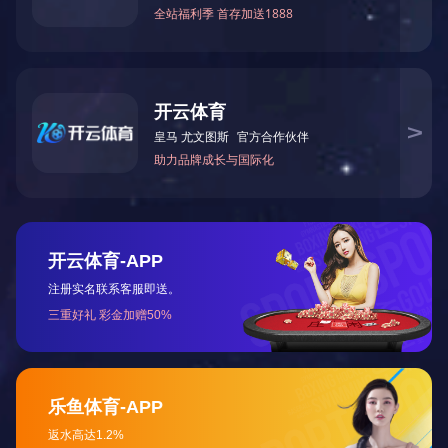
我们的优势
区域覆盖
中亚客户
在线留言
新闻与媒体

企业新闻
行业新闻
投资者关系
华体娱乐（中国）有限公司官网

华体娱乐（中国）有限公司官网
在线留言