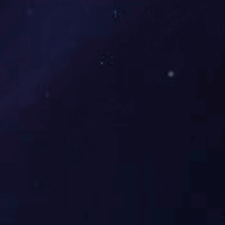
件的生产、组装与测试；在中亚，我们拥有高效的办事
理念，和谐的团队协作精神，并渗透到每一项经营活动
中。
愿景
创领行业潮流 成就百年企业
理念
诚信 创新 严谨 高效 和谐
使命
为客户提供全面的包装机械系统解决方
案
目标
全球包装行业技术领先者