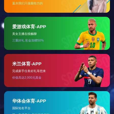


发展历程
企业文化
中亚荣誉
技术创新
品质管理
精密制造
企业简介


您现在的位置：
首页
>
关于我们