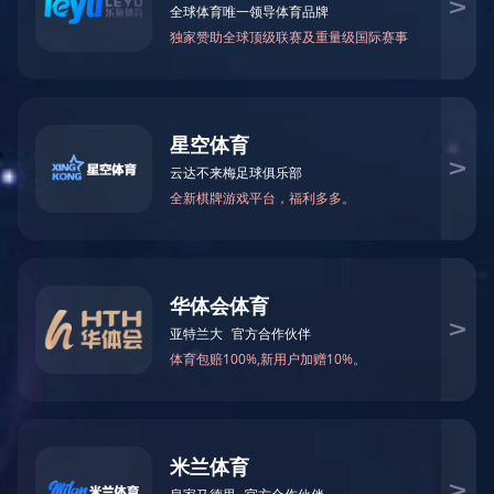
产品与解决方案

灌装封口设备
直线式瓶装无菌灌装拧盖设备
直线式杯装无菌灌装封口设备
无菌型旋转式吹瓶灌装拧盖一体机（含气/非
含气）
无菌自立袋成型灌装封切设备
软袋无菌成型灌装封切设备
联杯无菌成型灌装封切设备
联杯成型灌装封切设备
直线式预制杯超洁净灌装封口设备
超洁净型塑瓶灌装拧盖（封口）设备
旋转式PP输液瓶吹瓶灌装封口一体机
旋转式预制杯灌装封口设备
直线式塑瓶超洁净灌装拧盖设备
旋转式塑瓶称重灌装拧盖设备
吹灌封一体机设备
奶酪棒成型灌装封切设备
华体娱乐（中国）有限公司官网