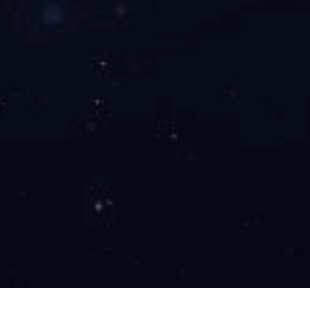
技术创新
品质管理
精密制造
产品与解决方案
灌装封口设备
后道智能包装设备
塑瓶吹制设备
销售与服务
我们的优势
区域覆盖
中亚客户
在线留言